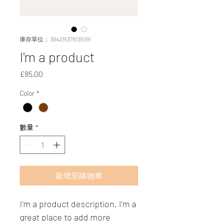
庫存單位： 364215376135191
I'm a product
價
£85.00
格
Color
*
數量
*
新增至購物車
I'm a product description. I'm a 
great place to add more 